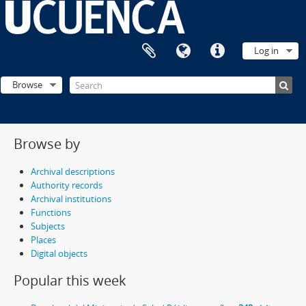
Log in
Browse
Browse by
Archival descriptions
Authority records
Archival institutions
Functions
Subjects
Places
Digital objects
Popular this week